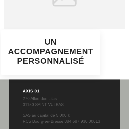
UN
ACCOMPAGNEMENT
PERSONNALISÉ
AXIS 01
270 Allée des Lilas
01150 SAINT VULBAS
SAS au capital de 5 000 €
RCS Bourg-en-Bresse 884 687 930 00013