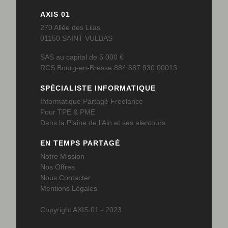
AXIS 01
270 Allée des Lilas
01150 SAINT VULBAS
SAS au capital de 5 000 €
RCS Bourg-en-Bresse 884 687 930 00013
SPÉCIALISTE INFORMATIQUE
Informatique Partagé Freelance
Pour TPE & PME
Dans la Plaine de l’Ain et ses alentours
EN TEMPS PARTAGÉ
Notre Mission
Nos Offres
Nous Contacter
Mentions Légales
Copyright AXIS 01 - 2023